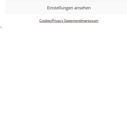
Einstellungen ansehen
Cookies
Privacy Statement
Impressum
Informationen
Legal notice
Terms and conditions
Privacy policy
Innovative Software Research &
service GmbH
Huberstraße 20-22
D-55595 Spabrücken