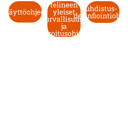
telineen
Puhdistus- ja
Käyttöohjeet
yleiset
desinfiointiohje
turvallisuus-
ja
varoitusohjeet