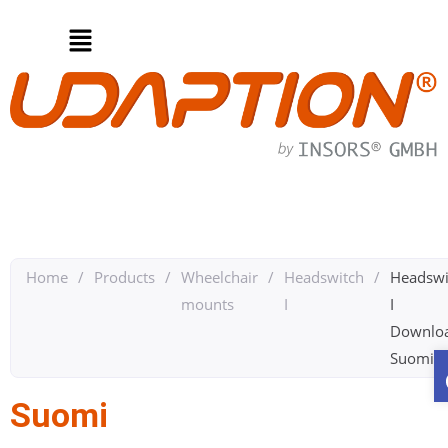
Home
/
Products
/
Wheelchair
/
Headswitch
/
Headswi
mounts
I
I
Downlo
Suomi
Suomi