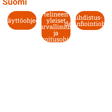
Suomi
telineen
Puhdistus- ja
Käyttöohjeet
yleiset
desinfiointiohje
turvallisuus-
ja
varoitusohjeet