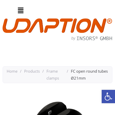
Home
/
Products
/
Frame
/
FC open round tubes
clamps
Ø21mm
Op