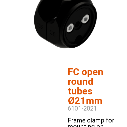
FC open
round
tubes
Ø21mm
6101-2021
Frame clamp for
mounting on