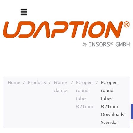
Home
/
Products
/
Frame
/
FC open
/
FC open
clamps
round
round
tubes
tubes
Ø21mm
Ø21mm
Downloads
Svenska​