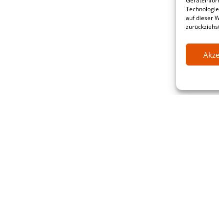
Geräteinfor
Technologie
auf dieser 
zurückziehs
Akze
ative Software Research & service G
raße 20-22