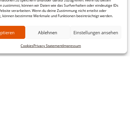
mationen zu speichern und/oder darauf zuzugreifen. Wenn du diesen
n zustimmst, können wir Daten wie das Surfverhalten oder eindeutige IDs
Website verarbeiten. Wenn du deine Zustimmung nicht erteilst oder
t, können bestimmte Merkmale und Funktionen beeinträchtigt werden.
ptieren
Ablehnen
Einstellungen ansehen
Cookies
Privacy Statement
Impressum
mbH
Commercial customers
This website is intended exclusively for