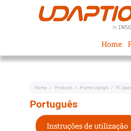
Home
Home
/
Products
/
Frame clamps
/
FC ope
Português
Instruções de utilização