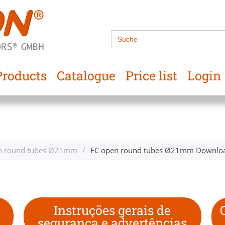
Search
for:
Products
Catalogue
Price list
Login
n round tubes Ø21mm
/
FC open round tubes Ø21mm Download
Instruções gerais de
segurança e advertências