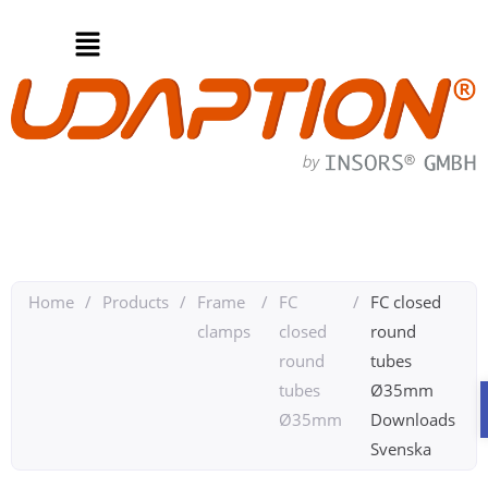
Home
/
Products
/
Frame
/
FC
/
FC closed
clamps
closed
round
round
tubes
tubes
Ø35mm
Ø35mm
Downloads
Svenska​