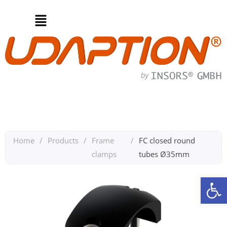
Home
/
Products
/
Frame
/
FC closed round
clamps
tubes Ø35mm
Op