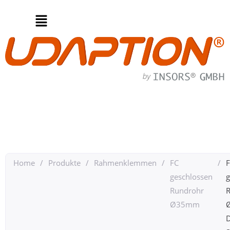
Home
/
Produkte
/
Rahmenklemmen
/
FC
/
geschlossen
g
Rundrohr
Ø35mm