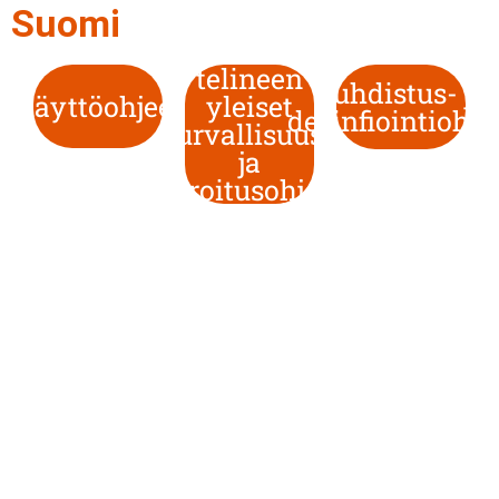
Suomi
telineen
Puhdistus- ja
Käyttöohjeet
yleiset
desinfiointiohje
turvallisuus-
ja
varoitusohjeet