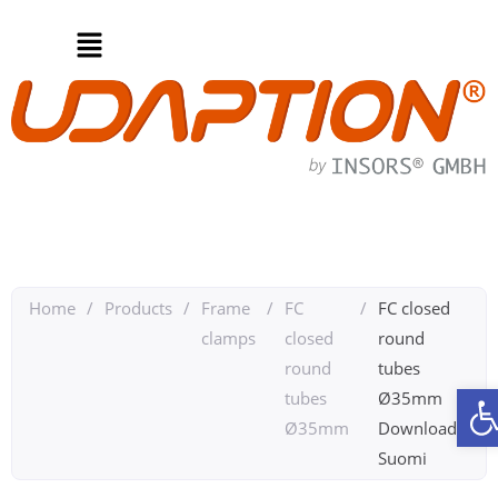
Home
/
Products
/
Frame
/
FC
/
FC closed
clamps
closed
round
round
tubes
O
tubes
Ø35mm
Ø35mm
Downloads
Suomi​