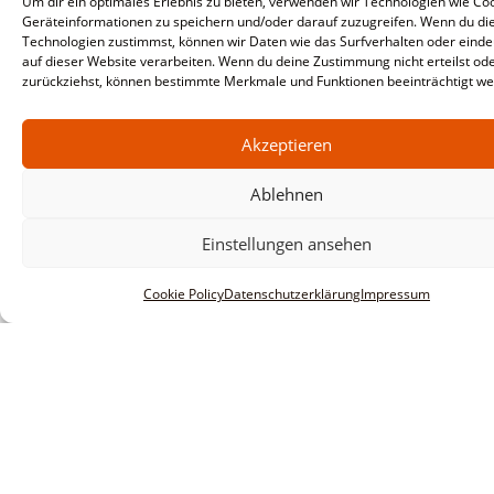
Um dir ein optimales Erlebnis zu bieten, verwenden wir Technologien wie Co
Geräteinformationen zu speichern und/oder darauf zuzugreifen. Wenn du di
Technologien zustimmst, können wir Daten wie das Surfverhalten oder einde
auf dieser Website verarbeiten. Wenn du deine Zustimmung nicht erteilst od
zurückziehst, können bestimmte Merkmale und Funktionen beeinträchtigt we
Akzeptieren
Ablehnen
Einstellungen ansehen
Cookie Policy
Datenschutzerklärung
Impressum
Informationen
Impressum
AGBs
Datenschutzerklärung
Haftungsausschluss