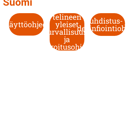
Suomi
telineen
Puhdistus- ja
Käyttöohjeet
yleiset
desinfiointiohje
turvallisuus-
ja
varoitusohjeet