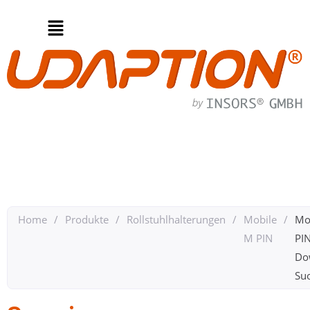
Home
/
Produkte
/
Rollstuhlhalterungen
/
Mobile
/
Mo
M PIN
PI
Do
Su