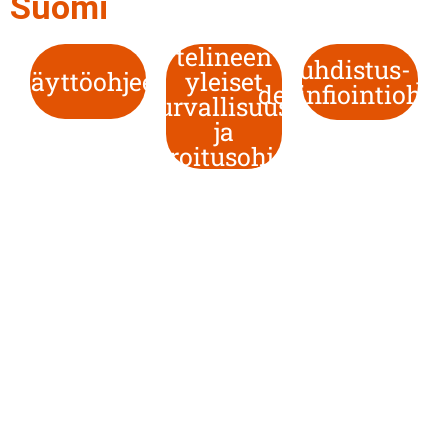
Suomi
telineen
Puhdistus- ja
Käyttöohjeet
yleiset
desinfiointiohje
turvallisuus-
ja
varoitusohjeet