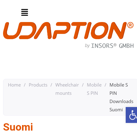
Home
/
Products
/
Wheelchair
/
Mobile
/
Mobile S
mounts
S PIN
PIN
Downloads
O
Suomi
Suomi