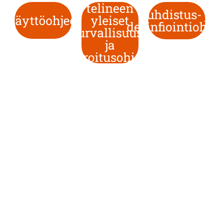
telineen
Puhdistus- ja
Käyttöohjeet
yleiset
desinfiointiohje
turvallisuus-
ja
varoitusohjeet