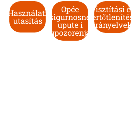
Opće
Tisztítási és
Használati
sigurnosne
fertőtlenítési
utasítás
upute i
irányelvek
upozorenja