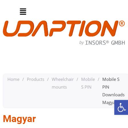
Home
/
Products
/
Wheelchair
/
Mobile
/
Mobile S
mounts
S PIN
PIN
Downloads
Op
Magyar​
Magyar