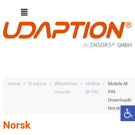
Home
/
Products
/
Wheelchair
/
Mobile
/
Mobile M
mounts
M PIN
PIN
Downloads
Op
Norsk
Norsk