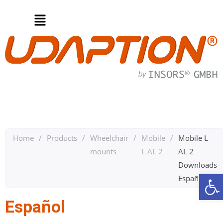
Home
/
Products
/
Wheelchair
/
Mobile
/
Mobile L
mounts
L AL 2
AL 2
Downloads
Op
Español​
Español