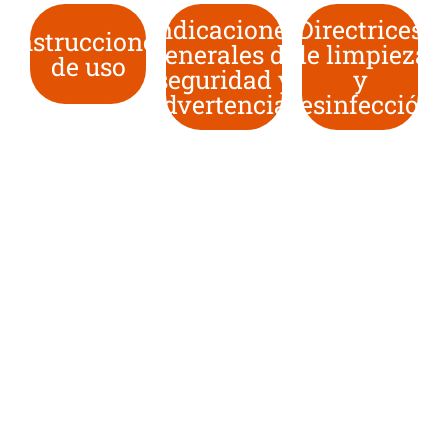
Indicaciones
Directrices
Instrucciones
generales de
de limpieza
de uso
seguridad y
y
advertencias
desinfección