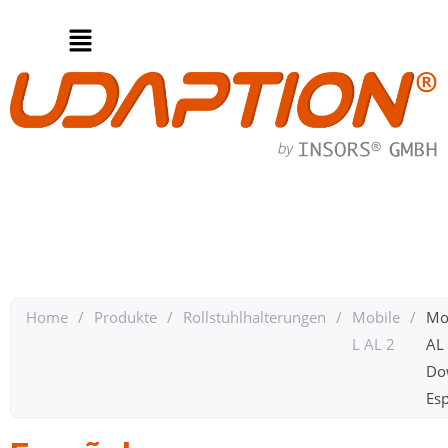
Home
/
Produkte
/
Rollstuhlhalterungen
/
Mobile
/
Mo
L AL 2
AL
Do
Esp