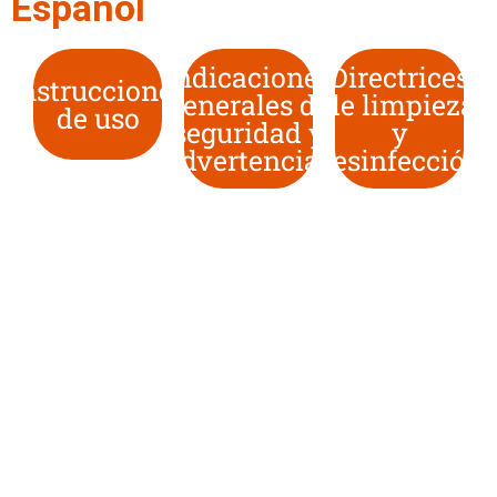
Español
Indicaciones
Directrices
Instrucciones
generales de
de limpieza
de uso
seguridad y
y
advertencias
desinfección