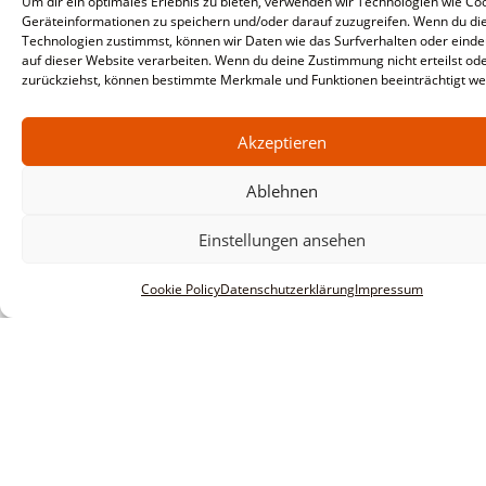
Um dir ein optimales Erlebnis zu bieten, verwenden wir Technologien wie Co
Geräteinformationen zu speichern und/oder darauf zuzugreifen. Wenn du di
Technologien zustimmst, können wir Daten wie das Surfverhalten oder einde
auf dieser Website verarbeiten. Wenn du deine Zustimmung nicht erteilst od
zurückziehst, können bestimmte Merkmale und Funktionen beeinträchtigt we
Akzeptieren
Ablehnen
Einstellungen ansehen
Cookie Policy
Datenschutzerklärung
Impressum
Informationen
Impressum
AGBs
Datenschutzerklärung
Haftungsausschluss