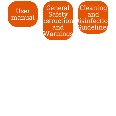
General
Cleaning
User
Safety
and
manual
Instructions
Disinfection
and
Guidelines
Warnings