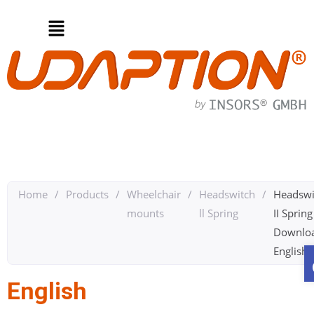
Home
/
Products
/
Wheelchair
/
Headswitch
/
Headswi
mounts
ll Spring
II Spring
Downlo
English
English