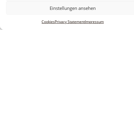
Einstellungen ansehen
Cookies
Privacy Statement
Impressum
Informationen
Legal notice
Terms and conditions
Privacy policy
Innovative Software Research &
service GmbH
Huberstraße 20-22
D-55595 Spabrücken