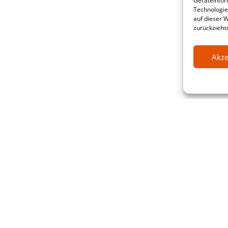
Geräteinfor
Technologie
auf dieser 
zurückziehs
Akze
ative Software Research & service G
raße 20-22