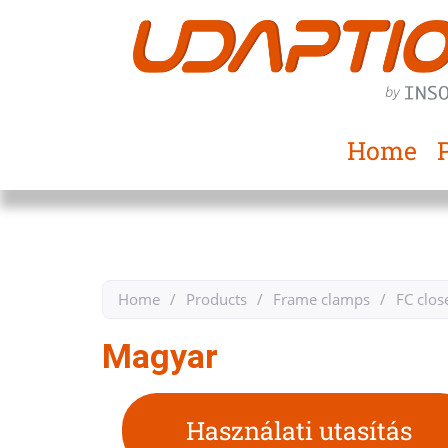
Home
Home
/
Products
/
Frame clamps
/
FC clos
Magyar
Használati utasítás