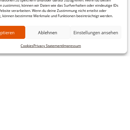
mationen zu speichern und/oder darauf zuzugreifen. Wenn du diesen
n zustimmst, können wir Daten wie das Surfverhalten oder eindeutige IDs
Website verarbeiten. Wenn du deine Zustimmung nicht erteilst oder
t, können bestimmte Merkmale und Funktionen beeinträchtigt werden.
ptieren
Ablehnen
Einstellungen ansehen
Cookies
Privacy Statement
Impressum
mbH
Commercial customers
This website is intended exclusively for