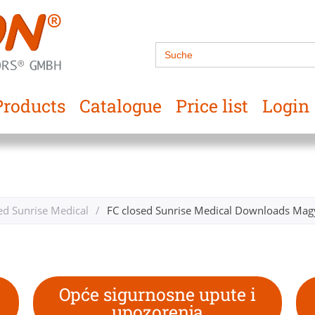
Search
for:
Products
Catalogue
Price list
Login
ed Sunrise Medical
/
FC closed Sunrise Medical Downloads Magy
Opće sigurnosne upute i
upozorenja