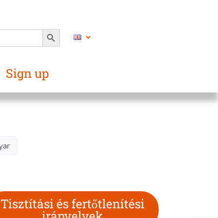
SEARCH BUTTON
Sign up
ar​
Tisztítási és fertőtlenítési
irányelvek