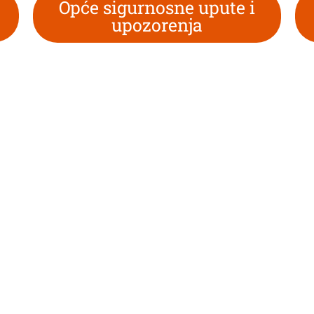
Opće sigurnosne upute i
upozorenja