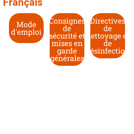
Français
Consignes
Directives
Mode
de
de
d'emploi
sécurité et
nettoyage et
mises en
de
garde
désinfection
générales