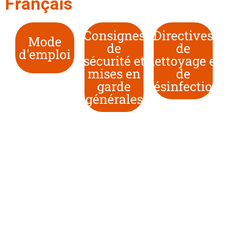
Français
Consignes
Directives
Mode
de
de
d'emploi
sécurité et
nettoyage et
mises en
de
garde
désinfection
générales