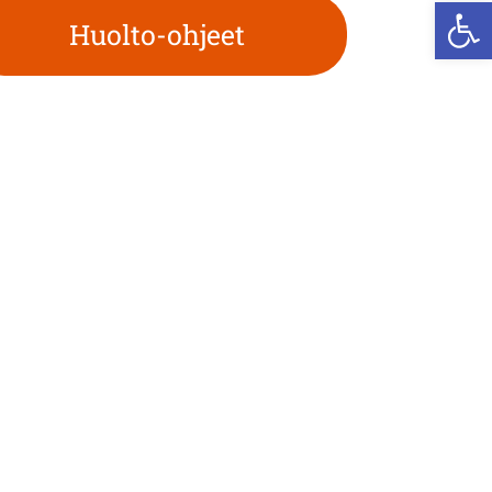
Op
Huolto-ohjeet