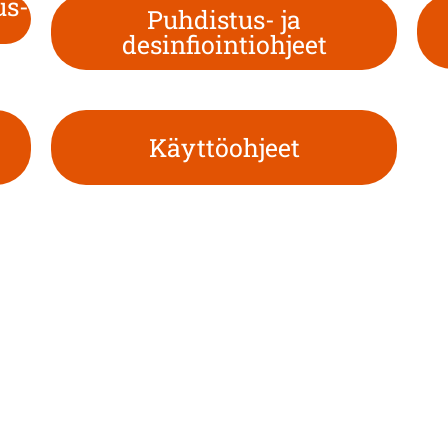
us-
Puhdistus- ja
desinfiointiohjeet
Käyttöohjeet