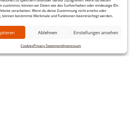
mationen zu speichern und/oder darauf zuzugreifen. Wenn du diesen
n zustimmst, können wir Daten wie das Surfverhalten oder eindeutige IDs
Website verarbeiten. Wenn du deine Zustimmung nicht erteilst oder
t, können bestimmte Merkmale und Funktionen beeinträchtigt werden.
ptieren
Ablehnen
Einstellungen ansehen
Cookies
Privacy Statement
Impressum
mbH
Commercial customers
This website is intended exclusively for