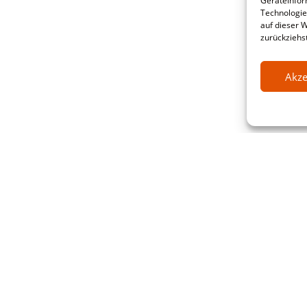
Geräteinfor
Technologie
auf dieser 
zurückziehs
Akze
ative Software Research & service G
raße 20-22