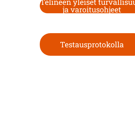
Telineen yleiset turvallisu
ja varoitusohjeet
Testausprotokolla