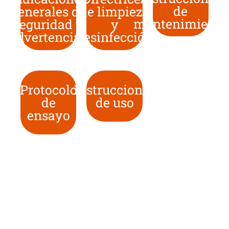
de
generales de
de limpieza
mantenimiento
seguridad y
y
advertencias
desinfección
Protocolo
Instrucciones
de
de uso
ensayo