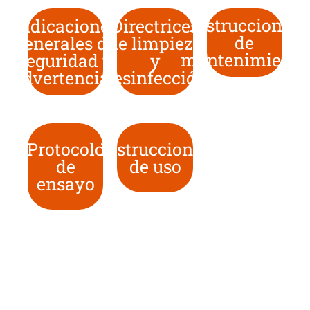
Instrucciones
Indicaciones
Directrices
de
generales de
de limpieza
mantenimiento
seguridad y
y
advertencias
desinfección
Protocolo
Instrucciones
de
de uso
ensayo