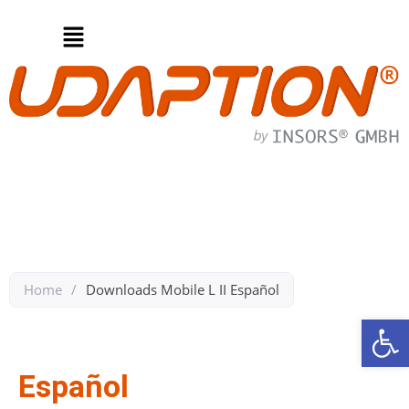
Home
/
Downloads Mobile L II Español​
We
Zurück zu Downloads Mobil L ll​
Español