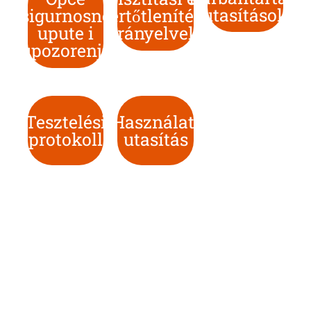
utasítások
sigurnosne
fertőtlenítési
upute i
irányelvek
upozorenja
Tesztelési
Használati
protokoll
utasítás