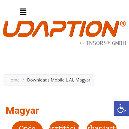
Home
/
Downloads Mobile L AL Magyar​
Back to Downloads Mobil L AL
Op
Magyar
Karbantartási
Opće
Tisztítási és