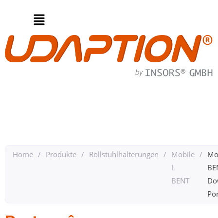
Home
/
Produkte
/
Rollstuhlhalterungen
/
Mobile
/
Mo
L
BE
BENT
Do
Por