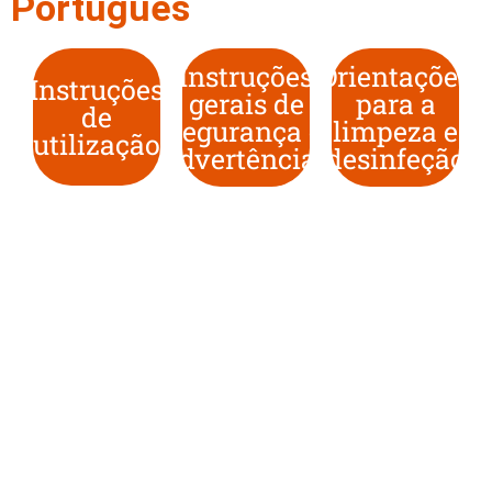
Português
Instruções
Orientações
Instruções
gerais de
para a
de
segurança e
limpeza e
utilização
advertências
desinfeção