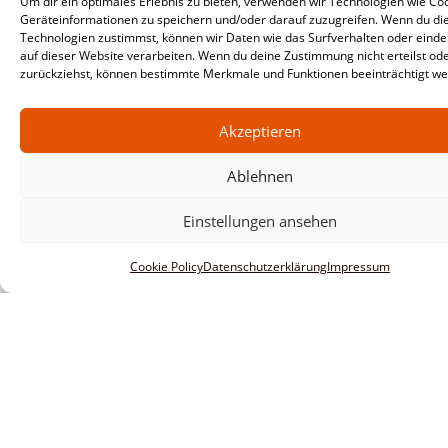
Um dir ein optimales Erlebnis zu bieten, verwenden wir Technologien wie Co
Geräteinformationen zu speichern und/oder darauf zuzugreifen. Wenn du di
Technologien zustimmst, können wir Daten wie das Surfverhalten oder einde
auf dieser Website verarbeiten. Wenn du deine Zustimmung nicht erteilst od
zurückziehst, können bestimmte Merkmale und Funktionen beeinträchtigt we
Akzeptieren
Ablehnen
Einstellungen ansehen
Cookie Policy
Datenschutzerklärung
Impressum
Informationen
Impressum
AGBs
Datenschutzerklärung
Haftungsausschluss