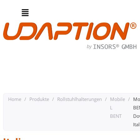
Home
/
Produkte
/
Rollstuhlhalterungen
/
Mobile
/
Mo
L
BE
BENT
Do
Ita