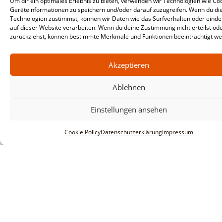
Um dir ein optimales Erlebnis zu bieten, verwenden wir Technologien wie Co
Geräteinformationen zu speichern und/oder darauf zuzugreifen. Wenn du di
Technologien zustimmst, können wir Daten wie das Surfverhalten oder einde
auf dieser Website verarbeiten. Wenn du deine Zustimmung nicht erteilst od
zurückziehst, können bestimmte Merkmale und Funktionen beeinträchtigt we
Akzeptieren
Ablehnen
Einstellungen ansehen
Cookie Policy
Datenschutzerklärung
Impressum
Informationen
Impressum
AGBs
Datenschutzerklärung
Haftungsausschluss