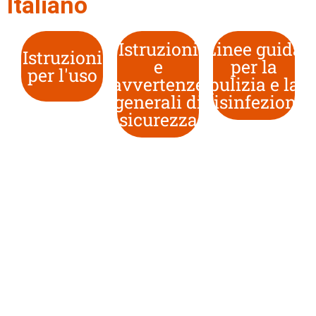
Italiano
Istruzioni
Linee guida
Istruzioni
e
per la
per l'uso
avvertenze
pulizia e la
generali di
disinfezione
sicurezza