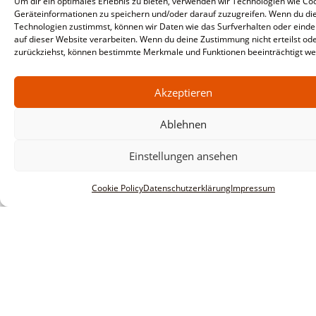
Um dir ein optimales Erlebnis zu bieten, verwenden wir Technologien wie Co
Geräteinformationen zu speichern und/oder darauf zuzugreifen. Wenn du di
Technologien zustimmst, können wir Daten wie das Surfverhalten oder einde
auf dieser Website verarbeiten. Wenn du deine Zustimmung nicht erteilst od
zurückziehst, können bestimmte Merkmale und Funktionen beeinträchtigt we
Akzeptieren
Ablehnen
Einstellungen ansehen
Cookie Policy
Datenschutzerklärung
Impressum
Informationen
Impressum
AGBs
Datenschutzerklärung
Haftungsausschluss