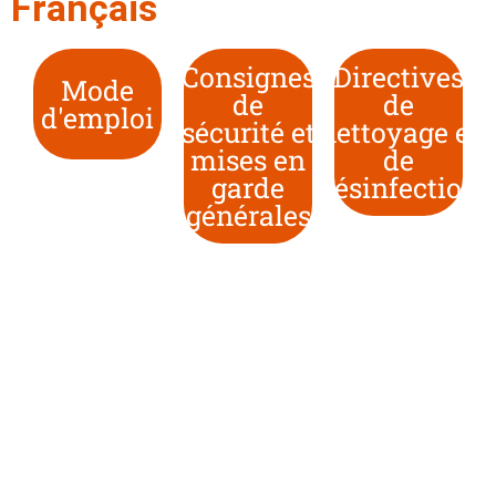
Français
Consignes
Directives
Mode
de
de
d'emploi
sécurité et
nettoyage et
mises en
de
garde
désinfection
générales