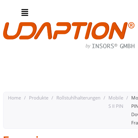
Home
/
Produkte
/
Rollstuhlhalterungen
/
Mobile
/
Mob
S II PIN
PI
Do
Fra