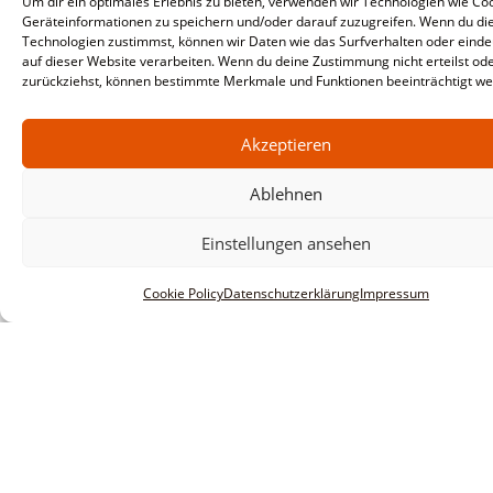
Um dir ein optimales Erlebnis zu bieten, verwenden wir Technologien wie Co
Geräteinformationen zu speichern und/oder darauf zuzugreifen. Wenn du di
Technologien zustimmst, können wir Daten wie das Surfverhalten oder einde
auf dieser Website verarbeiten. Wenn du deine Zustimmung nicht erteilst od
zurückziehst, können bestimmte Merkmale und Funktionen beeinträchtigt we
Akzeptieren
Ablehnen
Einstellungen ansehen
Cookie Policy
Datenschutzerklärung
Impressum
Informationen
Impressum
AGBs
Datenschutzerklärung
Haftungsausschluss