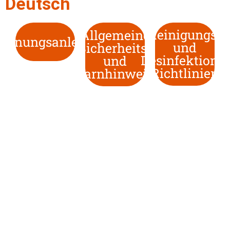
Deutsch
Reinigungs-
Allgemeine
dienungsanleitung
und
Sicherheits-
Desinfektions-
und
Richtlinien
Warnhinweise