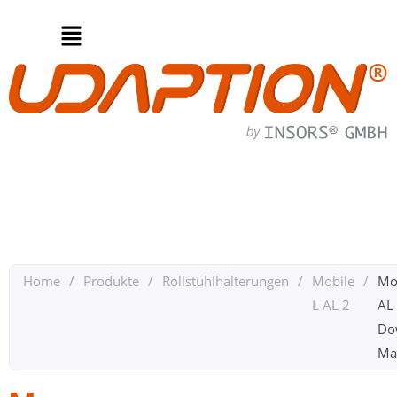
Home
/
Produkte
/
Rollstuhlhalterungen
/
Mobile
/
Mo
L AL 2
AL
Do
Ma