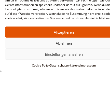
Um dir ein optimales Erlebnis zu bieten, verwenden wir Technologien wie Co
Geräteinformationen zu speichern und/oder darauf zuzugreifen. Wenn du di
Technologien zustimmst, können wir Daten wie das Surfverhalten oder einde
auf dieser Website verarbeiten. Wenn du deine Zustimmung nicht erteilst od
zurückziehst, können bestimmte Merkmale und Funktionen beeinträchtigt we
Akzeptieren
Ablehnen
Einstellungen ansehen
Cookie Policy
Datenschutzerklärung
Impressum
Informationen
Impressum
AGBs
Datenschutzerklärung
Haftungsausschluss