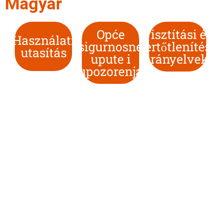
Magyar
Opće
Tisztítási és
Használati
sigurnosne
fertőtlenítési
utasítás
upute i
irányelvek
upozorenja