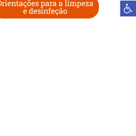
We
Orientações para a limpeza
e desinfeção