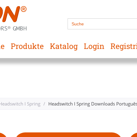
Search
for:
e
Produkte
Katalog
Login
Registr
Headswitch I Spring
/
Headswitch I Spring Downloads Português