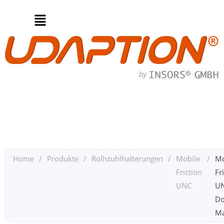
Home
/
Produkte
/
Rollstuhlhalterungen
/
Mobile
/
Mo
Friction
Fr
UNC
U
Do
Ma