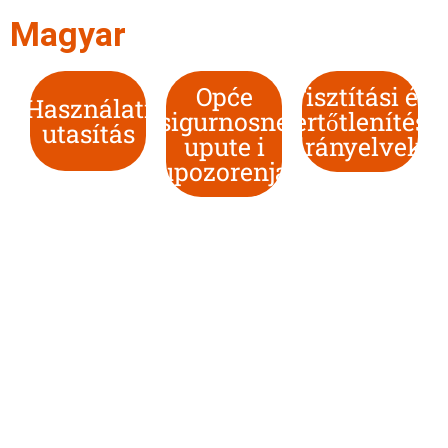
Magyar
Opće
Tisztítási és
Használati
sigurnosne
fertőtlenítési
utasítás
upute i
irányelvek
upozorenja