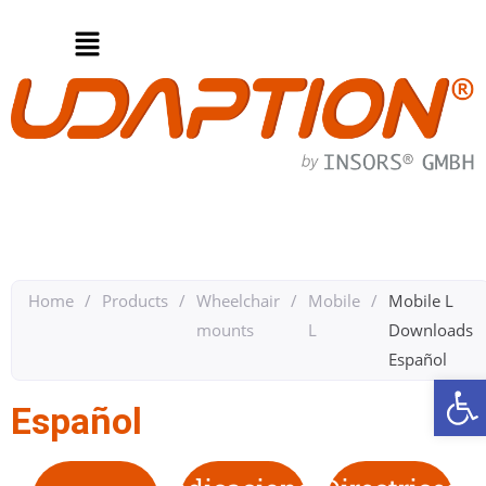
Home
/
Products
/
Wheelchair
/
Mobile
/
Mobile L
mounts
L
Downloads
Español​
Op
Español