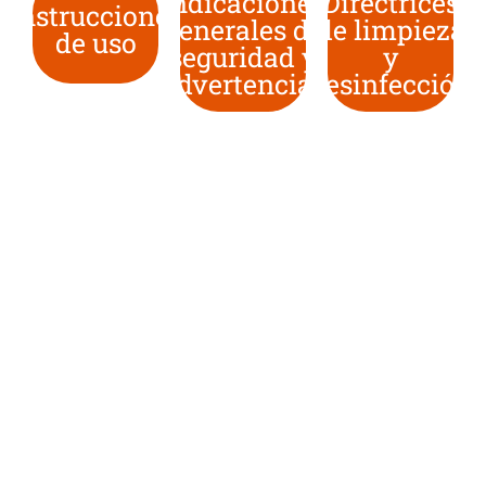
Indicaciones
Directrices
Instrucciones
generales de
de limpieza
de uso
seguridad y
y
advertencias
desinfección