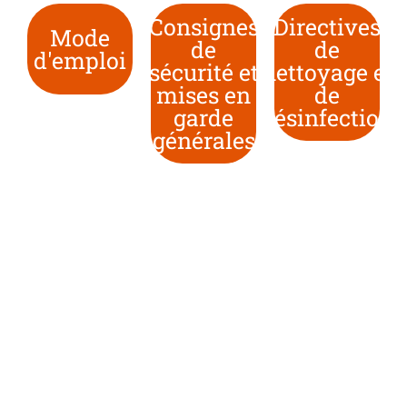
Consignes
Directives
Mode
de
de
d'emploi
sécurité et
nettoyage et
mises en
de
garde
désinfection
générales