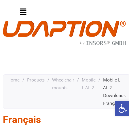
Home
/
Products
/
Wheelchair
/
Mobile
/
Mobile L
mounts
L AL 2
AL 2
Downloads
Op
Français
Français