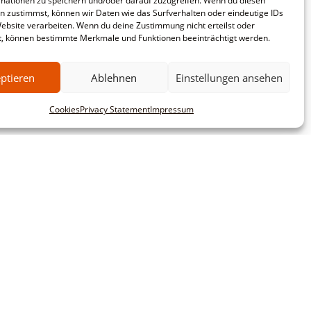
mationen zu speichern und/oder darauf zuzugreifen. Wenn du diesen
n zustimmst, können wir Daten wie das Surfverhalten oder eindeutige IDs
Website verarbeiten. Wenn du deine Zustimmung nicht erteilst oder
t, können bestimmte Merkmale und Funktionen beeinträchtigt werden.
ptieren
Ablehnen
Einstellungen ansehen
Cookies
Privacy Statement
Impressum
mbH
Commercial customers
This website is intended exclusively for