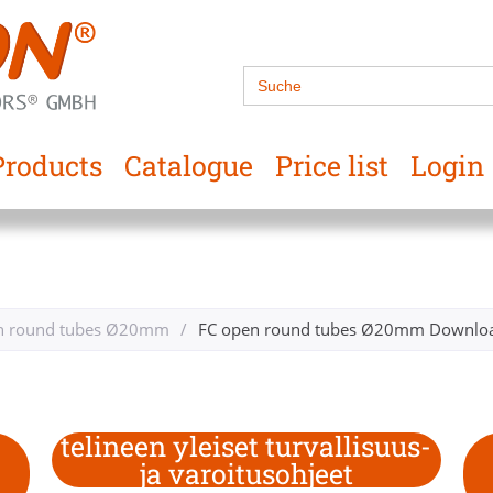
Search
for:
Products
Catalogue
Price list
Login
n round tubes Ø20mm
/
FC open round tubes Ø20mm Downloa
telineen yleiset turvallisuus-
ja varoitusohjeet