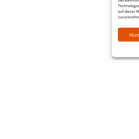
Geräteinfor
Technologie
auf dieser 
zurückziehs
Akze
ative Software Research & service G
raße 20-22