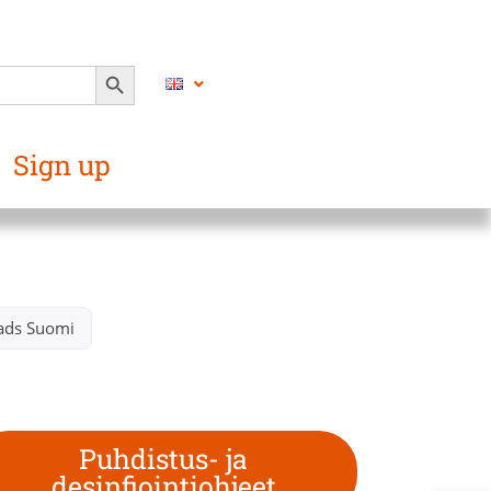
SEARCH BUTTON
Sign up
ds Suomi​
Puhdistus- ja
desinfiointiohjeet