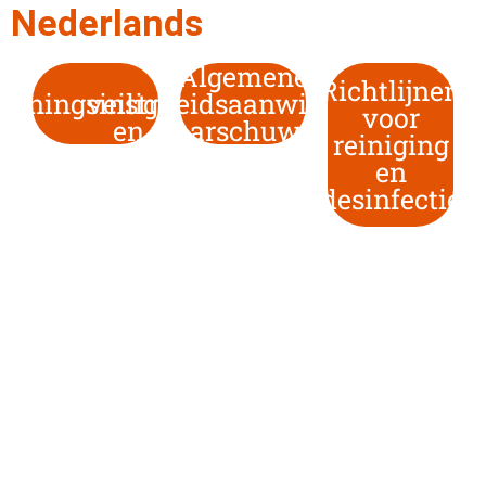
Nederlands
Algemene
Richtlijnen
ieningsinstructies
veiligheidsaanwijzingen
voor
en waarschuwingen
reiniging
en
desinfectie