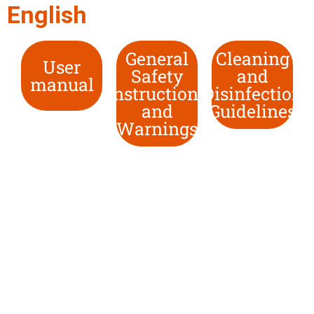
English
General
Cleaning
User
Safety
and
manual
Instructions
Disinfection
and
Guidelines
Warnings