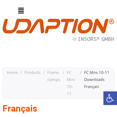
Home
/
Products
/
Frame
/
FC
/
FC Mini 10-11​
clamps
Mini
Downloads​
10-
Français​
Op
11
Français