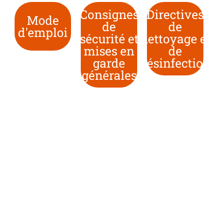
Consignes
Directives
Mode
de
de
d'emploi
sécurité et
nettoyage et
mises en
de
garde
désinfection
générales