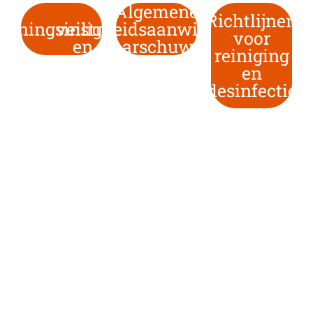
Algemene
Richtlijnen
ieningsinstructies
veiligheidsaanwijzingen
voor
en waarschuwingen
reiniging
en
desinfectie