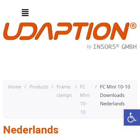
Home
/
Products
/
Frame
/
FC
/
FC Mini 10-10​
clamps
Mini
Downloads​
10-
Nederlands​
Op
10
Nederlands