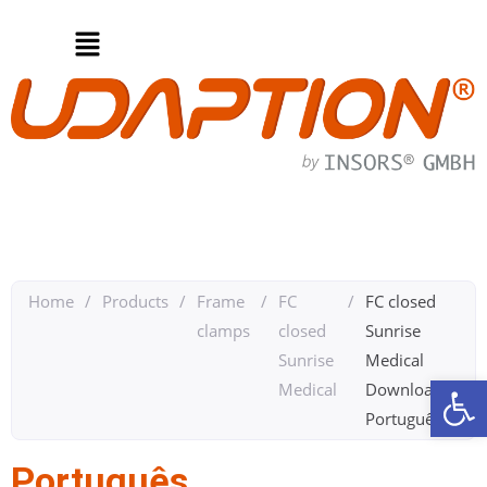
Home
/
Products
/
Frame
/
FC
/
FC closed
clamps
closed
Sunrise
Sunrise
Medical
Op
Medical
Downloads
Português​
Português