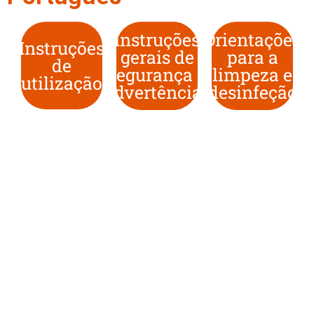
Instruções
Orientações
Instruções
gerais de
para a
de
segurança e
limpeza e
utilização
advertências
desinfeção