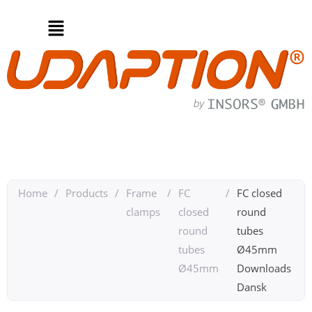
Home
/
Products
/
Frame
/
FC
/
FC closed
clamps
closed
round
round
tubes
tubes
Ø45mm
Ø45mm
Downloads
Dansk​