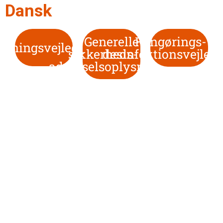
Dansk
Generelle
Rengørings- o
tjeningsvejledning
sikkerheds- og
desinfektionsvejled
advarselsoplysninger