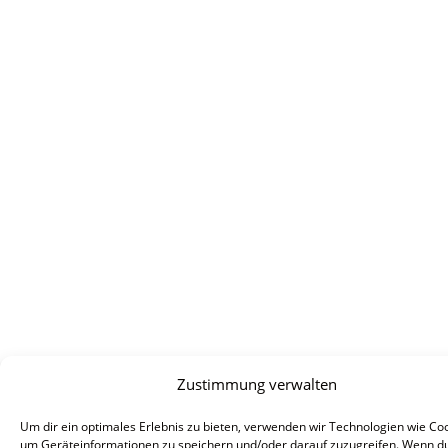
Zustimmung verwalten
Um dir ein optimales Erlebnis zu bieten, verwenden wir Technologien wie Coo
um Geräteinformationen zu speichern und/oder darauf zuzugreifen. Wenn d