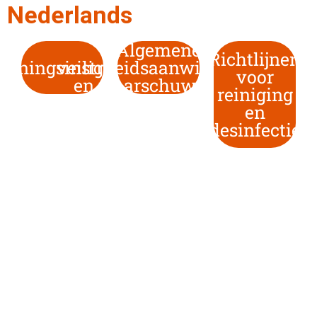
Nederlands
Algemene
Richtlijnen
ieningsinstructies
veiligheidsaanwijzingen
voor
en waarschuwingen
reiniging
en
desinfectie