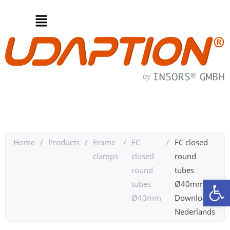
Home
/
Products
/
Frame
/
FC
/
FC closed
clamps
closed
round
round
tubes
Op
tubes
Ø40mm
Ø40mm
Downloads
Nederlands​