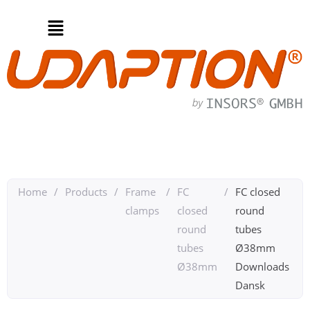
Home
/
Products
/
Frame
/
FC
/
FC closed
clamps
closed
round
round
tubes
tubes
Ø38mm
Ø38mm
Downloads
Dansk​