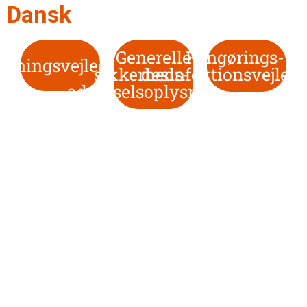
Dansk
Generelle
Rengørings- o
tjeningsvejledning
sikkerheds- og
desinfektionsvejled
advarselsoplysninger