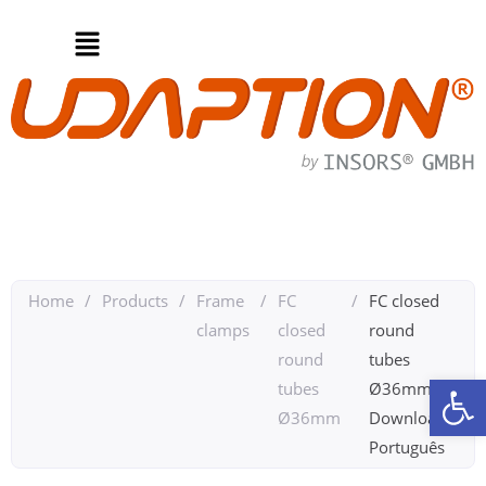
Home
/
Products
/
Frame
/
FC
/
FC closed
clamps
closed
round
round
tubes
Op
tubes
Ø36mm
Ø36mm
Downloads
Português​