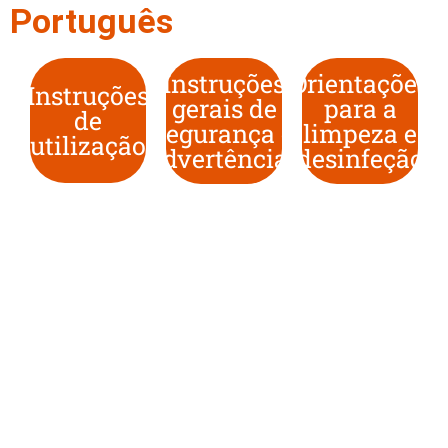
Português
Instruções
Orientações
Instruções
gerais de
para a
de
segurança e
limpeza e
utilização
advertências
desinfeção