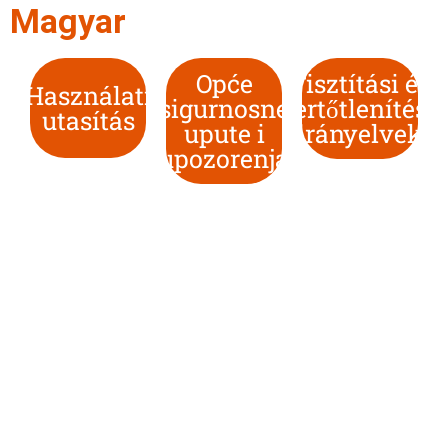
Magyar
Opće
Tisztítási és
Használati
sigurnosne
fertőtlenítési
utasítás
upute i
irányelvek
upozorenja