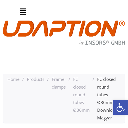
Home
/
Products
/
Frame
/
FC
/
FC closed
clamps
closed
round
round
tubes
Op
tubes
Ø36mm
Ø36mm
Downloads
Magyar​