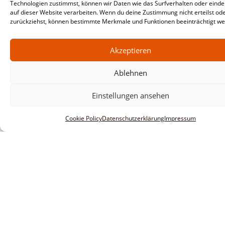
Technologien zustimmst, können wir Daten wie das Surfverhalten oder einde
auf dieser Website verarbeiten. Wenn du deine Zustimmung nicht erteilst od
zurückziehst, können bestimmte Merkmale und Funktionen beeinträchtigt we
Akzeptieren
Ablehnen
Einstellungen ansehen
Cookie Policy
Datenschutzerklärung
Impressum
Informationen
Impressum
AGBs
Datenschutzerklärung
Haftungsausschluss
Innovative Software Research &