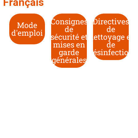
Français
Consignes
Directives
Mode
de
de
d'emploi
sécurité et
nettoyage et
mises en
de
garde
désinfection
générales