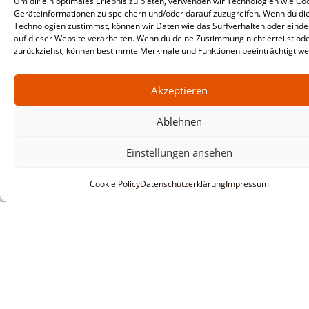
Um dir ein optimales Erlebnis zu bieten, verwenden wir Technologien wie Co
Geräteinformationen zu speichern und/oder darauf zuzugreifen. Wenn du di
Technologien zustimmst, können wir Daten wie das Surfverhalten oder einde
auf dieser Website verarbeiten. Wenn du deine Zustimmung nicht erteilst od
zurückziehst, können bestimmte Merkmale und Funktionen beeinträchtigt we
Akzeptieren
Ablehnen
Einstellungen ansehen
Cookie Policy
Datenschutzerklärung
Impressum
Informationen
Impressum
AGBs
Datenschutzerklärung
Haftungsausschluss