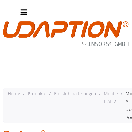
Home
/
Produkte
/
Rollstuhlhalterungen
/
Mobile
/
Mo
L AL 2
AL
Do
Por