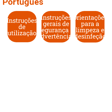
Português
Instruções
Orientações
Instruções
gerais de
para a
de
segurança e
limpeza e
utilização
advertências
desinfeção