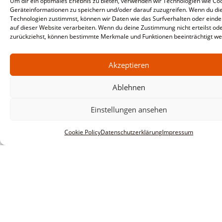
Um dir ein optimales Erlebnis zu bieten, verwenden wir Technologien wie Co
Geräteinformationen zu speichern und/oder darauf zuzugreifen. Wenn du di
Technologien zustimmst, können wir Daten wie das Surfverhalten oder einde
auf dieser Website verarbeiten. Wenn du deine Zustimmung nicht erteilst od
zurückziehst, können bestimmte Merkmale und Funktionen beeinträchtigt we
Akzeptieren
Ablehnen
Einstellungen ansehen
Cookie Policy
Datenschutzerklärung
Impressum
Informationen
Impressum
AGBs
Datenschutzerklärung
Haftungsausschluss