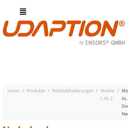
Home
/
Produkte
/
Rollstuhlhalterungen
/
Mobile
/
Mo
L AL 2
AL
Do
Ned