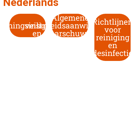
Nederlands
Algemene
Richtlijnen
ieningsinstructies
veiligheidsaanwijzingen
voor
en waarschuwingen
reiniging
en
desinfectie