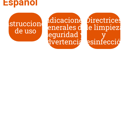
Español
Indicaciones
Directrices
Instrucciones
generales de
de limpieza
de uso
seguridad y
y
advertencias
desinfección